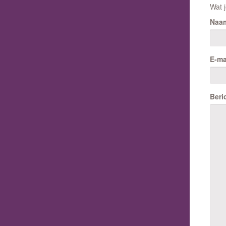
Wat j
Naa
E-ma
Beri