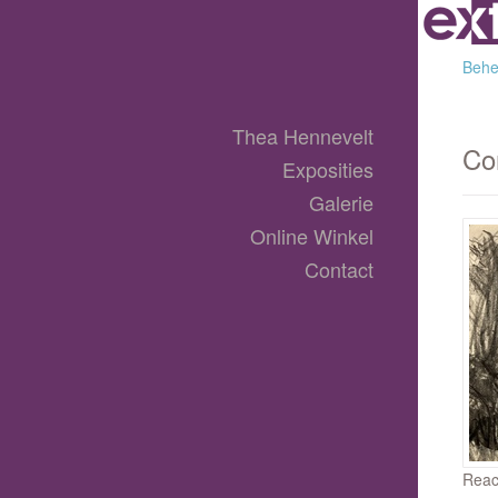
Behee
Thea Hennevelt
Co
Exposities
Galerie
Online Winkel
Contact
Reac