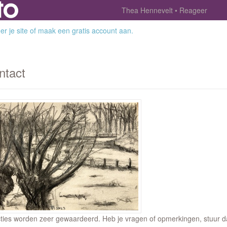
Thea Hennevelt
Reageer
r je site
of
maak een gratis account aan
.
ntact
ties worden zeer gewaardeerd. Heb je vragen of opmerkingen, stuur dan