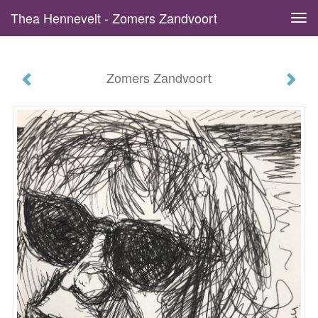
Thea Hennevelt - Zomers Zandvoort
Tog
navi
Zomers Zandvoort