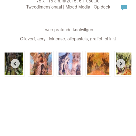
75 x 115 cm, © 2015, € 1 050,00
Tweedimensionaal | Mixed Media | Op doek
Twee pratende knotwilgen
Olieverf, acryl, inktense, oliepastels, grafiet, oi inkt