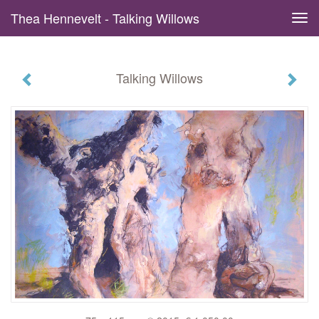
Thea Hennevelt - Talking Willows
Tog
navi
Talking Willows