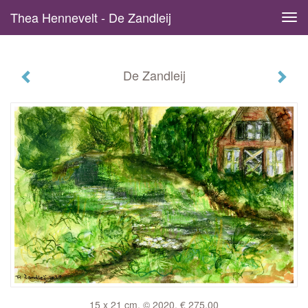
Thea Hennevelt - De Zandleij
Tog
navi
De Zandleij
15 x 21 cm, © 2020, € 275,00