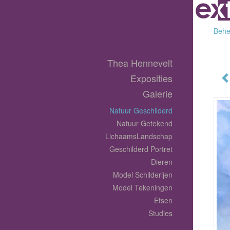
Behee
Thea Hennevelt
Exposities
Galerie
Natuur Geschilderd
Natuur Getekend
LichaamsLandschap
Geschilderd Portret
Dieren
Model Schilderijen
Model Tekeningen
Etsen
Studies