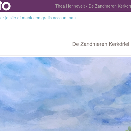
Thea Hennevelt
De Zandmeren Kerkdri
r je site
of
maak een gratis account aan
.
De Zandmeren Kerkdriel