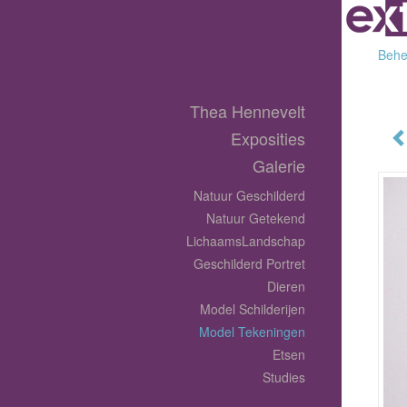
Behee
Thea Hennevelt
Exposities
Galerie
Natuur Geschilderd
Natuur Getekend
LichaamsLandschap
Geschilderd Portret
Dieren
Model Schilderijen
Model Tekeningen
Etsen
Studies