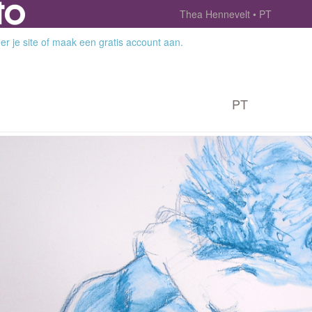
Thea Hennevelt
PT
r je site
of
maak een gratis account aan
.
PT