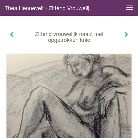
Thea Hennevelt - Zittend Vrouwelijk Naakt Met Opgetrokken Knie
Tog
navi
Zittend vrouwelijk naakt met
opgetrokken knie