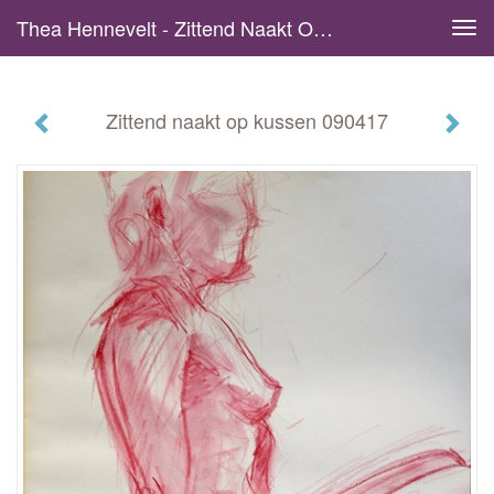
Thea Hennevelt - Zittend Naakt Op Kussen 090417
Tog
navi
Zittend naakt op kussen 090417