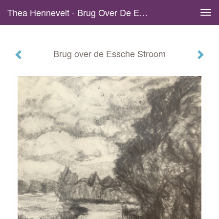
Thea Hennevelt - Brug Over De Essche Stroom
Tog
navi
Brug over de Essche Stroom