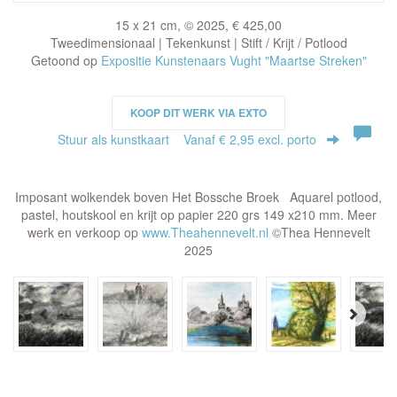
15 x 21 cm, © 2025, € 425,00
Tweedimensionaal | Tekenkunst | Stift / Krijt / Potlood
Getoond op
Expositie Kunstenaars Vught "Maartse Streken"
KOOP DIT WERK VIA EXTO
Stuur als kunstkaart
Vanaf € 2,95 excl. porto
Imposant wolkendek boven Het Bossche Broek Aquarel potlood,
pastel, houtskool en krijt op papier 220 grs 149 x210 mm. Meer
werk en verkoop op
www.Theahennevelt.nl
©Thea Hennevelt
2025