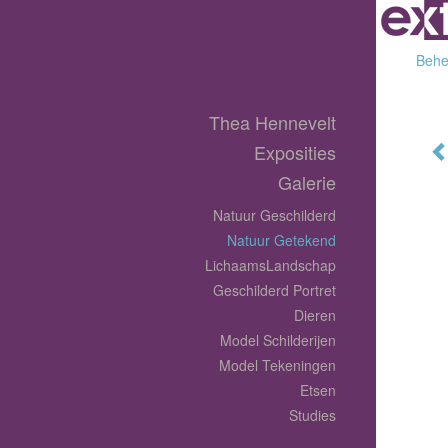
Behee
Thea Hennevelt
Exposities
Galerie
Natuur Geschilderd
Natuur Getekend
LichaamsLandschap
Geschilderd Portret
Dieren
Model Schilderijen
Model Tekeningen
Etsen
Studies