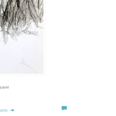
quarel
porto