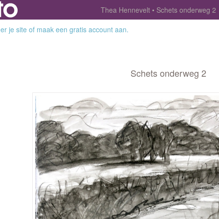
Thea Hennevelt
Schets onderweg 2
r je site
of
maak een gratis account aan
.
Schets onderweg 2