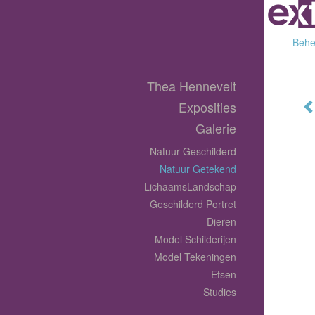
Behee
Thea Hennevelt
Exposities
Galerie
Natuur Geschilderd
Natuur Getekend
LichaamsLandschap
Geschilderd Portret
Dieren
Model Schilderijen
Model Tekeningen
Etsen
Studies