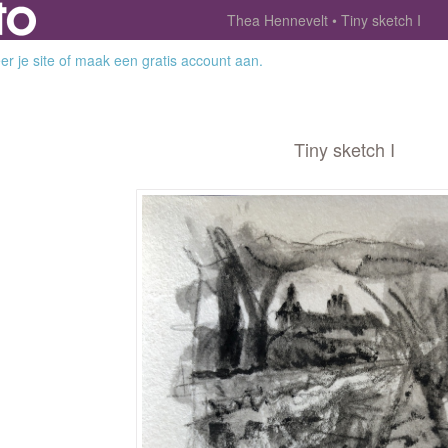
Thea Hennevelt
Tiny sketch I
r je site
of
maak een gratis account aan
.
Tiny sketch I